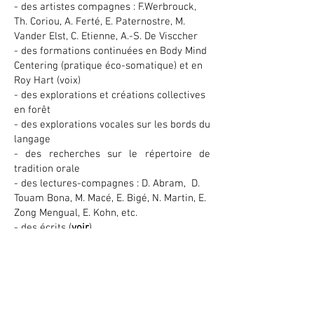
- des artistes compagnes : F.Werbrouck,
Th. Coriou, A. Ferté, E. Paternostre, M.
Vander Elst, C. Etienne, A.-S. De Visccher
- des formations continuées en Body Mind
Centering (pratique éco-somatique) et en
Roy Hart (voix)
- des explorations et créations collectives
en forêt
- des explorations vocales sur les bords du
langage
- des recherches sur le répertoire de
tradition orale
- des lectures-compagnes : D. Abram, D.
Touam Bona, M. Macé, E. Bigé, N. Martin, E.
Zong Mengual, E. Kohn, etc.
- des écrits (
voir
)
En parallèle, des propositions et
collaborations artistiques ont germé :
Sève
: un espace collectif de recherche et
de création artistique pluridisciplinaire